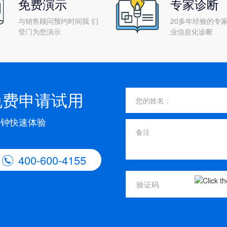
免费演示
专家诊断
与销售顾问预约时间我 们
20多年经验的专家
登门为您演示
业信息化诊断
免费申请试用
分钟快速体验
400-600-4155
