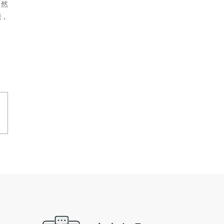
。然
能，