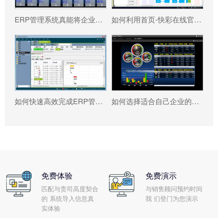
ERP管理系统真能将企业数据转化为可执行决策吗?
如何利用首页-快彩在线官网有限公司 系统更好提升企业运营效率?
如何快速高效完成ERP管理系统配置?
如何选择适合自己企业的首页-快彩在线官网有限公司 ?
免费体验
免费演示
匹配与贵司高度契合
与销售顾问预约时间
的 系统导入信息真
我 们登门为您演示
实体验