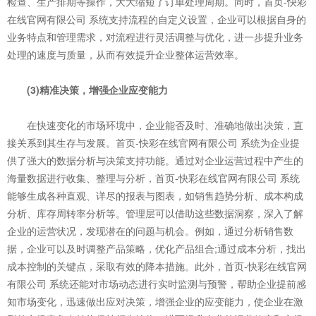
检查、生产排期等操作，大大缩短了订单处理周期。同时，首页-快彩
在线官网有限公司 系统支持流程的自定义设置，企业可以根据自身的
业务特点和管理需求，对流程进行灵活调整与优化，进一步提升业务
处理的速度与质量，从而有效提升企业整体运营效率。
(3)精准决策，增强企业应变能力
在快速变化的市场环境中，企业能否及时、准确地做出决策，直
接关系到其生存与发展。首页-快彩在线官网有限公司 系统为企业提
供了强大的数据分析与决策支持功能。通过对企业运营过程中产生的
海量数据进行收集、整理与分析，首页-快彩在线官网有限公司 系统
能够生成各种直观、详尽的报表与图表，如销售趋势分析、成本构成
分析、库存周转率分析等。管理层可以借助这些数据洞察，深入了解
企业的运营状况，发现潜在的问题与机会。例如，通过分析销售数
据，企业可以及时调整产品策略，优化产品组合;通过成本分析，找出
成本控制的关键点，采取有效的降本措施。此外，首页-快彩在线官网
有限公司 系统还能对市场动态进行实时监测与预警，帮助企业提前感
知市场变化，迅速做出应对决策，增强企业的应变能力，使企业在激