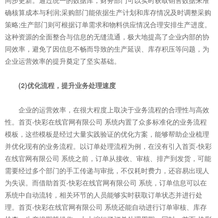
同步更新。通过统一的数据库，财务部门可以实时获取销售数据来准
确核算成本与利润;采购部门能依据生产计划和库存情况及时调整采购
策略;生产部门则可根据订单需求和物料供应情况合理安排生产进度。
这种资源的全面整合与信息的无缝流通，极大地提高了企业内部的协
同效率，避免了因信息不畅而导致的生产延误、库存积压等问题，为
企业运营效率的提升奠定了坚实基础。
(2)优化流程，提升业务处理速度
企业的运营效率，在很大程度上取决于业务流程的合理性与高效
性。首页-快彩在线官网有限公司 系统内置了众多标准化的业务流程
模板，这些模板是经过大量实践验证的优化方案，能够帮助企业梳理
并优化现有的业务流程。以订单处理流程为例，在没有引入首页-快彩
在线官网有限公司 系统之前，订单从接收、审核、排产到发货，可能
需要经过多个部门的手工传递与审批，不仅耗时费力，还容易出现人
为失误。而借助首页-快彩在线官网有限公司 系统，订单信息可以在
系统中自动流转，相关环节的人员能够实时获取订单状态并进行处
理。首页-快彩在线官网有限公司 系统还能自动进行订单审核、库存