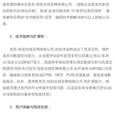
速部署的模块化首页-快彩在线官网有限公司 ，成熟企业需支持多组
织架构与全球化合规)，形成“必选功能清单”与“差异化需求清单”，避
免被供应商的“全功能宣传”误导，确保软件能解决80%以上的核心问
题。
2、技术架构与扩展性：
首页-快彩在线官网有限公司 的技术架构决定了其灵活性、维护
成本与数据安全能力。企业需评估软件是否支持云部署(公有云/私有
云/混合云)以降低IT投入，或选择本地化部署以满足数据主权与高度定
制需求;同时关注首页-快彩在线官网有限公司 的开放性与API接口丰富
度，确保能与现有系统(如CRM、MES、PLM)无缝集成，避免形成数
据孤岛。此外，需考察首页-快彩在线官网有限公司 的扩展能力，例
如能否通过低代码平台快速开发新功能，以适应未来业务模式变化(如
从传统制造向服务型制造转型)。
3、用户体验与培训支持：