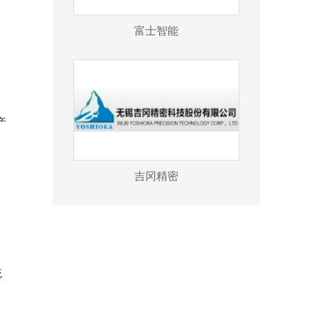
富士智能
产
。
吉冈精密
。
，
统