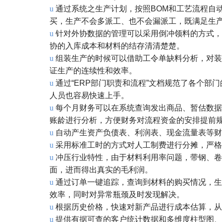
u
通过系统之生产计划，按照BOM和工艺流程自
买，生产不会多派工、也不会漏派工，既满足生
u
针对外协数据的管理可以采用倒冲领料的方式，
协的入库成本和材料的结存清清楚楚。
u
组装生产的时候可以借助工令单缺料分析，对装
证生产的连续性和效率。
u
通过“ERP部门职责和流程”文档规范了各个
人员也容易快速上手。
u
每个月财务可以在系统查询发出商品、暂估数据
账龄进行分析，方便财务对流程资金的安排提前
u
自动产生资产负债表、利润表、现金流量表等财
u
采用标准工时的方式对人工制费进行分摊，严格
u
冲压行业特性，由于材料利用率问题，带钢、卷
面，进而得出真实的毛利润。
u
通过订单一键追踪，查询到材料的购买情况，生
效率，同时对异常瓶颈及时发现解决。
u
根据历史价格，快速对新产品进行成本估算，从
u
提供有据可查的客户统计数据和多维度柱型图、