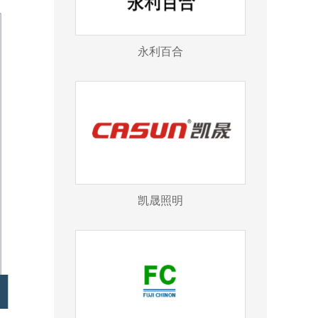
永利百合
凯晟照明