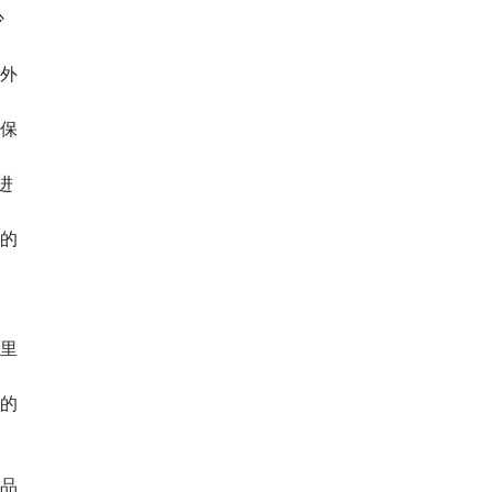
少
外
保
进
的
里
的
品