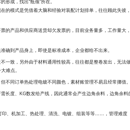
的形成，找出“瓶颈”所在。
现在的模式是凭借着大脑和经验对装配计划排单，往往顾此失彼
开票的产品和供应商送货却欠发票的，目前业务量多，工作量大
法准确到产品身上，即使是标准成本，企业都给不出来。
位不一致，另外由于材料通用性较高，往往都是整卷发出，无法
一大难点。
，但不同订单热处理电镀不同颜色，素材账管理不易且经常挪借
需长度、KG数发给产线，因此通常会产生边角余料，边角余料
打印、机加工、热处理、清洗、电镀、组装等等……，管理难度