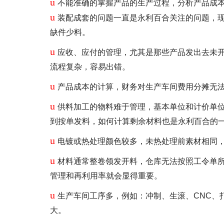
u
不能准确的掌握产品的生产过程，分析产品成本
u
装配成套的问题一直是永利百合关注的问题，
缺件少料。
u
应收、应付的管理，尤其是那些产品发出去未
流程复杂，容易出错。
u
产品成本的计算，财务对生产车间费用分摊无
u
供料加工的物料难于管理，基本单位和计价单
到按单发料，如何计算剩余材料也是永利百合的
u
电镀或热处理颜色较多，未热处理前素材相同
u
材料通常整卷领发开料，仓库无法按照工令单所
管理和再利用率就会显得重要。
u
生产车间工序多，例如：冲制、生滚、CNC、
大。